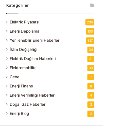
Kategoriler
Elektrik Piyasası
206
Enerji Depolama
100
Yenilenebilir Enerji Haberleri
317
İklim Değişikliği
34
Elektrik Dağıtım Haberleri
31
Elektromobilite
30
Genel
7
Enerji Finans
6
Enerji Verimliliği Haberleri
4
Doğal Gaz Haberleri
3
Enerji Blog
2