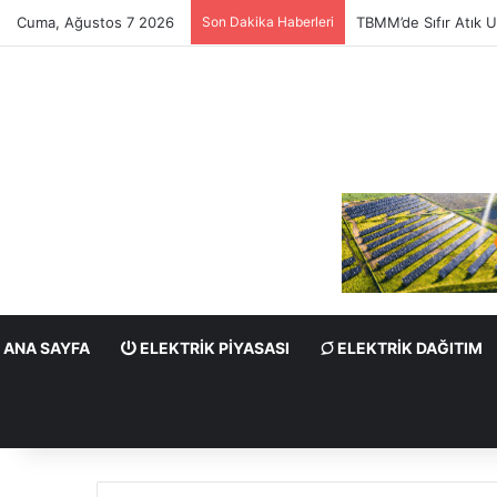
Cuma, Ağustos 7 2026
Son Dakika Haberleri
TBMM’de Sıfır Atık U
ANA SAYFA
ELEKTRIK PIYASASI
ELEKTRIK DAĞITIM