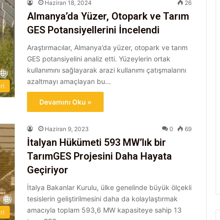
Haziran 18, 2024
26
Almanya’da Yüzer, Otopark ve Tarım
GES Potansiyellerini İncelendi
Araştırmacılar, Almanya’da yüzer, otopark ve tarım
GES potansiyelini analiz etti. Yüzeylerin ortak
kullanımını sağlayarak arazi kullanımı çatışmalarını
azaltmayı amaçlayan bu…
ri
Devamını Oku »
Haziran 9, 2023
0
69
İtalyan Hükümeti 593 MW’lık bir
TarımGES Projesini Daha Hayata
Geçiriyor
İtalya Bakanlar Kurulu, ülke genelinde büyük ölçekli
tesislerin geliştirilmesini daha da kolaylaştırmak
amacıyla toplam 593,6 MW kapasiteye sahip 13
ri