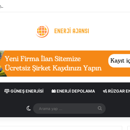
ygulaması: Enerji Tasarrufu ve Sera Gazı Azaltımı
GÜNEŞ ENERJISI
ENERJI DEPOLAMA
RÜZGAR EN
Dış görünümü değiştir
Arama
yap
...