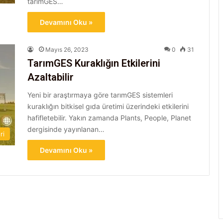
tarımGES…
Devamını Oku »
Mayıs 26, 2023
0
31
TarımGES Kuraklığın Etkilerini
Azaltabilir
Yeni bir araştırmaya göre tarımGES sistemleri
kuraklığın bitkisel gıda üretimi üzerindeki etkilerini
hafifletebilir. Yakın zamanda Plants, People, Planet
dergisinde yayınlanan…
ri
Devamını Oku »