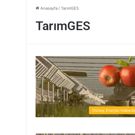
Anasayfa
/
TarımGES
TarımGES
Güneş Enerjisi Haberle