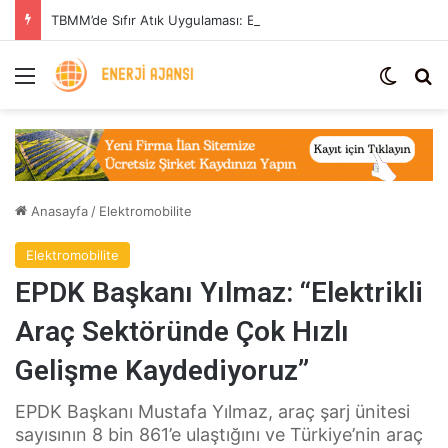
TBMM’de Sıfır Atık Uygulaması: Enerji Tasarrufu ve Sera Gazı Azaltımı
Menü
Dış gö
Ar
Anasayfa
/
Elektromobilite
Elektromobilite
EPDK Başkanı Yılmaz: “Elektrikli
Araç Sektöründe Çok Hızlı
Gelişme Kaydediyoruz”
EPDK Başkanı Mustafa Yılmaz, araç şarj ünitesi
sayısının 8 bin 861’e ulaştığını ve Türkiye’nin araç