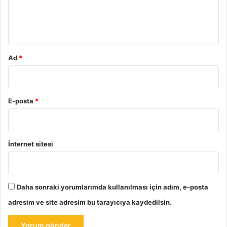
m
*
Ad
*
E-posta
*
İnternet sitesi
Daha sonraki yorumlarımda kullanılması için adım, e-posta
adresim ve site adresim bu tarayıcıya kaydedilsin.