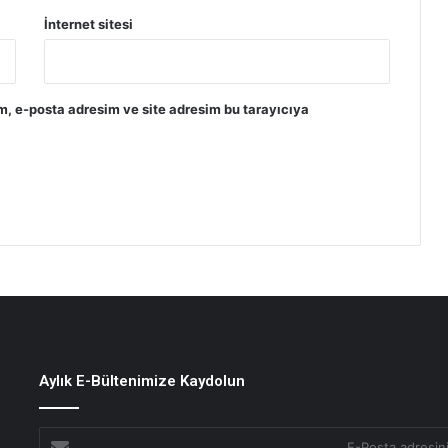
Almanya Nisan Ayında 881 MW Güneş
İnternet sitesi
Kurulumu Yaptı
Almanya’da Güneş Enerjisi Elektrik
m, e-posta adresim ve site adresim bu tarayıcıya
Üretimini Yüzde 19 Artırdı
Aylık E-Bültenimize Kaydolun
E-