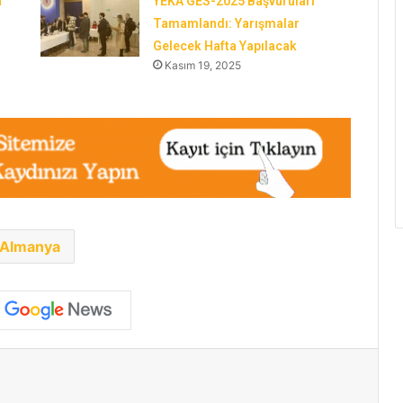
a
YEKA GES-2025 Başvuruları
Tamamlandı: Yarışmalar
Gelecek Hafta Yapılacak
Kasım 19, 2025
Tüketiciler Tarım GES Elmalarını Satın
Almaya İstekli mi?
Almanya’nın Güneş Kurulu Gücü Şubat
Ayında 84,88 GW’a Yükseldi
Almanya
Almanya Nisan Ayında 881 MW Güneş
Kurulumu Yaptı
Almanya’da Güneş Enerjisi Elektrik
Üretimini Yüzde 19 Artırdı
paylaş