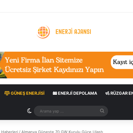
tık Uygulaması: Enerji Tasarrufu ve Sera Gazı Azaltımı
GÜNEŞ ENERJISI
ENERJI DEPOLAMA
RÜZGAR EN
Dış görünümü değiştir
Arama
yap
...
 Haberleri
/
Almanya Güneşte 70 GW Kurulu Güce Ulaştı