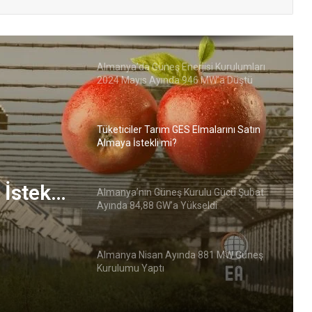
Almanya’da Yeni Bir Tür Solar Kiremit
Geliştirildi
Almanya’da Güneş Enerjisi Kurulumları
2024 Mayıs Ayında 946 MW’a Düştü
Tüketiciler Tarım GES Elmalarını Satın
Almaya İstekli mi?
İstekli
Almanya’nın Güneş Kurulu Gücü Şubat
Ayında 84,88 GW’a Yükseldi
Almanya Nisan Ayında 881 MW Güneş
Kurulumu Yaptı