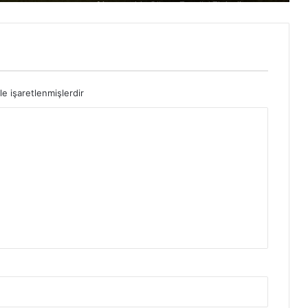
Almanya’da Güneş Enerjisi Elektrik
Üretimini Yüzde 19 Artırdı
Almanya’da Yeni Bir Tür Solar Kiremit
Geliştirildi
le işaretlenmişlerdir
Almanya’da Güneş Enerjisi Kurulumları
2024 Mayıs Ayında 946 MW’a Düştü
Tüketiciler Tarım GES Elmalarını Satın
Almaya İstekli mi?
Almanya’nın Güneş Kurulu Gücü Şubat
Ayında 84,88 GW’a Yükseldi