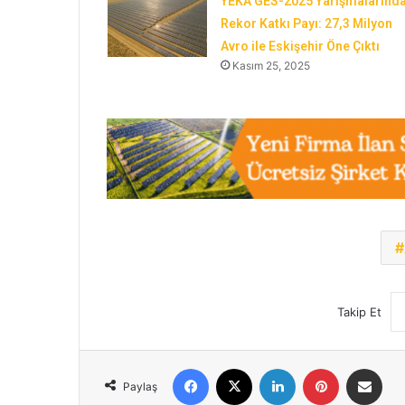
YEKA GES-2025 Yarışmalarınd
Rekor Katkı Payı: 27,3 Milyon
Avro ile Eskişehir Öne Çıktı
Kasım 25, 2025
Takip Et
Facebook
X
LinkedIn
Pinterest
E-Posta ile 
Paylaş