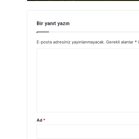
Bir yanıt yazın
E-posta adresiniz yayınlanmayacak.
Gerekli alanlar
*
i
Y
o
r
u
m
*
Ad
*