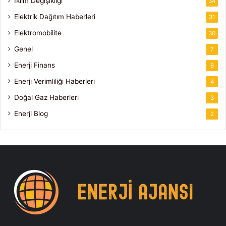
İklim Değişikliği
34
Elektrik Dağıtım Haberleri
31
Elektromobilite
30
Genel
7
Enerji Finans
6
Enerji Verimliliği Haberleri
4
Doğal Gaz Haberleri
3
Enerji Blog
2