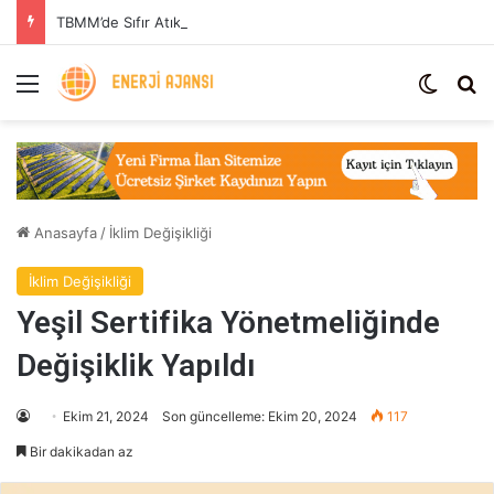
TBMM’de Sıfır Atık Uygulaması: Enerji Tasarrufu ve Sera Gazı Azaltımı
Menü
Dış gö
Ar
Anasayfa
/
İklim Değişikliği
İklim Değişikliği
Yeşil Sertifika Yönetmeliğinde
Değişiklik Yapıldı
Ekim 21, 2024
Son güncelleme: Ekim 20, 2024
117
Bir dakikadan az