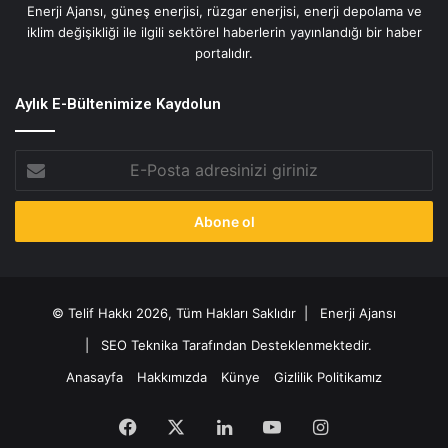
Enerji Ajansı, güneş enerjisi, rüzgar enerjisi, enerji depolama ve
iklim değişikliği ile ilgili sektörel haberlerin yayınlandığı bir haber
portalıdır.
Aylık E-Bültenimize Kaydolun
E-
Posta
adresinizi
giriniz
© Telif Hakkı 2026, Tüm Hakları Saklıdır |
Enerji Ajansı
|
SEO Teknika Tarafından Desteklenmektedir.
Anasayfa
Hakkımızda
Künye
Gizlilik Politikamız
Facebook
X
LinkedIn
YouTube
Instagram