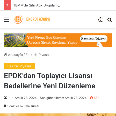
TBMM’de Sıfır Atık Uygulaması: Enerji Tasarrufu ve Sera Gazı Azaltımı
Menü
Dış gö
Ar
Anasayfa
/
Elektrik Piyasası
Elektrik Piyasası
EPDK’dan Toplayıcı Lisansı
Bedellerine Yeni Düzenleme
Aralık 28, 2024
Son güncelleme: Aralık 28, 2024
672
1 dakika okuma süresi