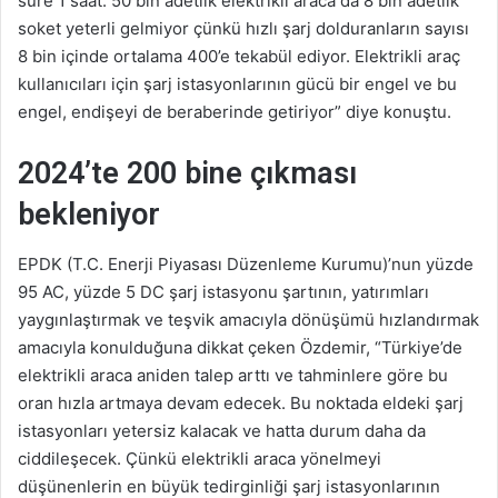
süre 1 saat. 50 bin adetlik elektrikli araca da 8 bin adetlik
soket yeterli gelmiyor çünkü hızlı şarj dolduranların sayısı
8 bin içinde ortalama 400’e tekabül ediyor. Elektrikli araç
kullanıcıları için şarj istasyonlarının gücü bir engel ve bu
engel, endişeyi de beraberinde getiriyor” diye konuştu.
2024’te 200 bine çıkması
bekleniyor
EPDK (T.C. Enerji Piyasası Düzenleme Kurumu)’nun yüzde
95 AC, yüzde 5 DC şarj istasyonu şartının, yatırımları
yaygınlaştırmak ve teşvik amacıyla dönüşümü hızlandırmak
amacıyla konulduğuna dikkat çeken Özdemir, “Türkiye’de
elektrikli araca aniden talep arttı ve tahminlere göre bu
oran hızla artmaya devam edecek. Bu noktada eldeki şarj
istasyonları yetersiz kalacak ve hatta durum daha da
ciddileşecek. Çünkü elektrikli araca yönelmeyi
düşünenlerin en büyük tedirginliği şarj istasyonlarının