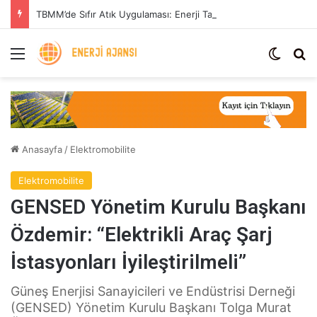
TBMM’de Sıfır Atık Uygulaması: Enerji Tasarrufu ve Sera Gazı Azaltımı
Menü
Dış gö
Ar
Anasayfa
/
Elektromobilite
Elektromobilite
GENSED Yönetim Kurulu Başkanı
Özdemir: “Elektrikli Araç Şarj
İstasyonları İyileştirilmeli”
Güneş Enerjisi Sanayicileri ve Endüstrisi Derneği
(GENSED) Yönetim Kurulu Başkanı Tolga Murat