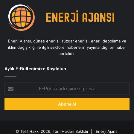
Enerji Ajansı, güneş enerjisi, rüzgar enerjisi, enerji depolama ve
iklim değişikliği ile ilgili sektörel haberlerin yayınlandığı bir haber
portalıdır.
Aylık E-Bültenimize Kaydolun
E-
Posta
adresinizi
giriniz
© Telif Hakkı 2026, Tüm Hakları Saklıdır |
Enerji Ajansı