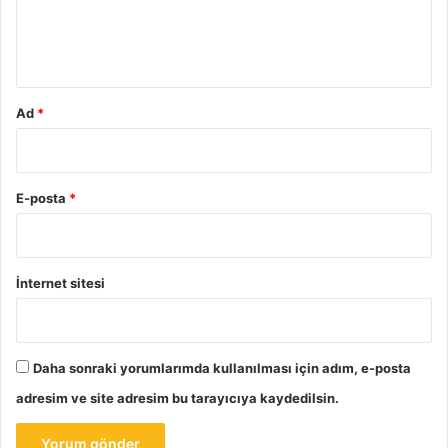
m
*
Ad
*
E-posta
*
İnternet sitesi
Daha sonraki yorumlarımda kullanılması için adım, e-posta
adresim ve site adresim bu tarayıcıya kaydedilsin.