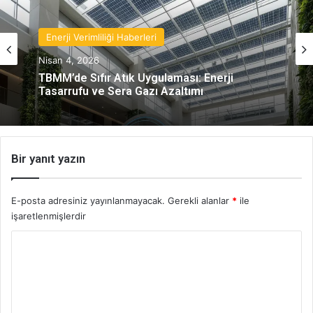
Enerji Verimliliği Haberleri
Nisan 4, 2026
TBMM’de Sıfır Atık Uygulaması: Enerji
Tasarrufu ve Sera Gazı Azaltımı
Bir yanıt yazın
E-posta adresiniz yayınlanmayacak.
Gerekli alanlar
*
ile
işaretlenmişlerdir
Y
o
r
u