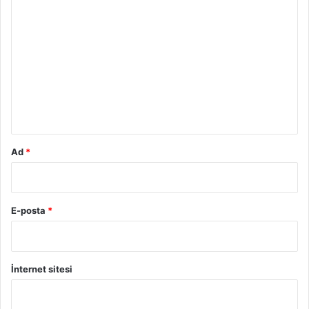
Y
o
r
u
m
*
Ad
*
E-posta
*
İnternet sitesi