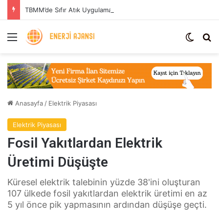
TBMM’de Sıfır Atık Uygulaması: Enerji Tasarrufu ve Sera Gazı Azaltımı
Menü
Dış gö
Ar
Anasayfa
/
Elektrik Piyasası
Elektrik Piyasası
Fosil Yakıtlardan Elektrik
Üretimi Düşüşte
Küresel elektrik talebinin yüzde 38'ini oluşturan
107 ülkede fosil yakıtlardan elektrik üretimi en az
5 yıl önce pik yapmasının ardından düşüşe geçti.