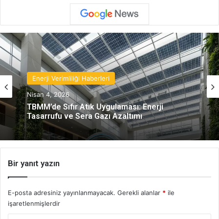
Enerji Verimliliği Haberleri
Nisan 4, 2026
TBMM’de Sıfır Atık Uygulaması: Enerji
Tasarrufu ve Sera Gazı Azaltımı
Bir yanıt yazın
E-posta adresiniz yayınlanmayacak.
Gerekli alanlar
*
ile
işaretlenmişlerdir