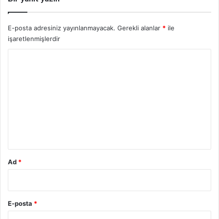
E-posta adresiniz yayınlanmayacak.
Gerekli alanlar
*
ile
işaretlenmişlerdir
Y
o
r
u
m
*
Ad
*
E-posta
*