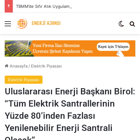
TBMM’de Sıfır Atık Uygulaması: Enerji Tasarrufu ve Sera Gazı Azaltımı
Menü
Dış gö
Ar
Anasayfa
/
Elektrik Piyasası
Elektrik Piyasası
Uluslararası Enerji Başkanı Birol:
“Tüm Elektrik Santrallerinin
Yüzde 80’inden Fazlası
Yenilenebilir Enerji Santrali