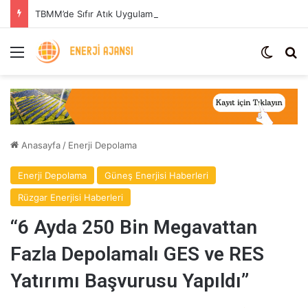
TBMM’de Sıfır Atık Uygulaması: Enerji Tasarrufu ve Sera Gazı Azaltımı
Menü
Dış gö
Ar
Anasayfa
/
Enerji Depolama
Enerji Depolama
Güneş Enerjisi Haberleri
Rüzgar Enerjisi Haberleri
“6 Ayda 250 Bin Megavattan
Fazla Depolamalı GES ve RES
Yatırımı Başvurusu Yapıldı”