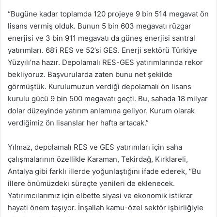
“Bugüne kadar toplamda 120 projeye 9 bin 514 megavat ön
li­sans vermiş olduk. Bunun 5 bin 603 megavatı rüzgar
enerjisi ve 3 bin 911 megavatı da güneş ener­jisi santral
yatırımları. 68’i RES ve 52’si GES. Enerji sektörü Tür­kiye
Yüzyılı’na hazır. Depolama­lı RES-GES yatırımlarında re­kor
bekliyoruz. Başvurularda za­ten bunu net şekilde
görmüştük. Kurulumuzun verdiği depola­malı ön lisans
kurulu gücü 9 bin 500 megavatı geçti. Bu, sahada 18 milyar
dolar düzeyinde yatırım anlamına geliyor. Kurum olarak
verdiğimiz ön lisanslar her hafta artacak.”
Yılmaz, depolamalı RES ve GES ya­tırımları için saha
çalışmaları­nın özellikle Karaman, Tekirdağ, Kırklareli,
Antalya gibi farklı il­lerde yoğunlaştığını ifade ederek, “Bu
illere önümüzde­ki süreçte yenileri de eklenecek.
Yatırımcılarımız için elbette si­yasi ve ekonomik istikrar
hayati önem taşıyor. İnşallah kamu-ö­zel sektör işbirliğiyle