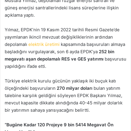
Mustafa Yılmaz, depolamalı rüzgar enerjisi sant­rali ve
güneş enerjisi sant­rallerindeki lisans süreç­lerine ilişkin
açıklama yaptı.
Yılmaz, EPDK’nin 19 Kasım 2022 ta­rihli Resmi Gazete’de
yayım­lanan ikincil mevzuat değişik­liklerinin ardından
depolama­lı
elektrik üretimi
kapsamında başvuruları almaya
başladığını vurgulayarak, son 6 ayda EPDK’ya
252 bin
megavatı aşan depo­lamalı RES ve GES yatırımı
başvu­rusu
yapıldığını ifade etti.
Türkiye elektrik kuru­lu gücünün yaklaşık iki buçuk ka­tı
ölçeğindeki başvuruların
270 milyar doları
bulan yatırım
tale­bine karşılık geldiğini söyleyen EPDK Başkanı Yılmaz,
mevcut kapasite dikkate alındığında 40-45 milyar dolarlık
bir yatırımın sahaya yansıyacağı­nı belirtti.
“Bugüne Kadar 120 Projeye 9 bin 5414 Megavat Ön