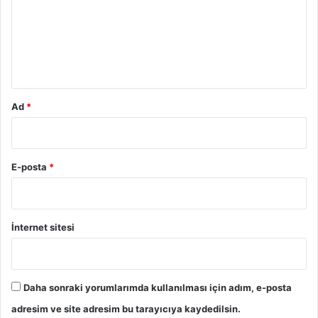
u
m
*
Ad
*
E-posta
*
İnternet sitesi
Daha sonraki yorumlarımda kullanılması için adım, e-posta
adresim ve site adresim bu tarayıcıya kaydedilsin.