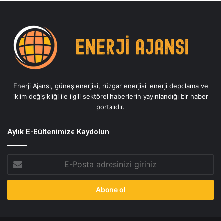
Enerji Ajansı, güneş enerjisi, rüzgar enerjisi, enerji depolama ve
iklim değişikliği ile ilgili sektörel haberlerin yayınlandığı bir haber
portalıdır.
Aylık E-Bültenimize Kaydolun
E-
Posta
adresinizi
giriniz