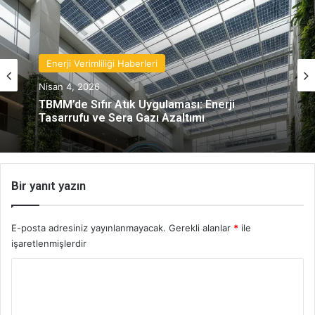
Enerji Verimliliği Haberleri
Nisan 4, 2026
TBMM’de Sıfır Atık Uygulaması: Enerji
Tasarrufu ve Sera Gazı Azaltımı
Bir yanıt yazın
E-posta adresiniz yayınlanmayacak.
Gerekli alanlar
*
ile
işaretlenmişlerdir
Y
o
r