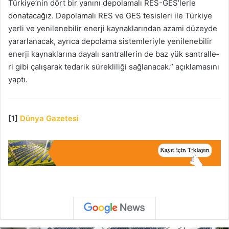
Türki­ye’nin dört bir yanını depolama­lı RES-GES’lerle
donatacağız. Depolamalı RES ve GES tesisle­ri ile Türkiye
yerli ve yenilenebi­lir enerji kaynaklarından azami düzeyde
yararlanacak, ayrıca de­polama sistemleriyle yenilene­bilir
enerji kaynaklarına dayalı santrallerin de baz yük santralle­
ri gibi çalışarak tedarik sürekli­liği sağlanacak.” açıklamasını
yaptı.
[1]
Dünya Gazetesi