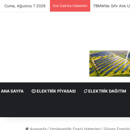
Cuma, Ağustos 7 2026
Son Dakika Haberleri
TBMM’de Sıfır Atık U
ANA SAYFA
ELEKTRIK PIYASASI
ELEKTRIK DAĞITIM
Anasayfa
/
Yenilenebilir Enerji Haberleri
/
Güneş Enerjisi