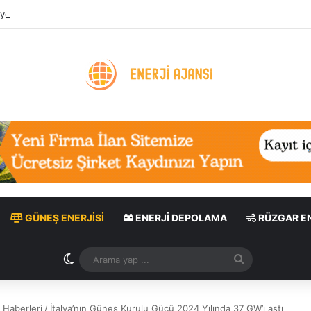
ygulaması: Enerji Tasarrufu ve Sera Gazı Azaltımı
GÜNEŞ ENERJISI
ENERJI DEPOLAMA
RÜZGAR EN
Dış görünümü değiştir
Arama
yap
...
 Haberleri
/
İtalya’nın Güneş Kurulu Gücü 2024 Yılında 37 GW’ı aştı