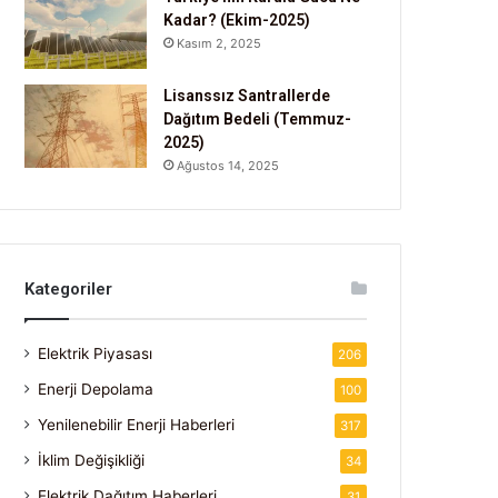
Kadar? (Ekim-2025)
Kasım 2, 2025
Lisanssız Santrallerde
Dağıtım Bedeli (Temmuz-
2025)
Ağustos 14, 2025
Kategoriler
Elektrik Piyasası
206
Enerji Depolama
100
Yenilenebilir Enerji Haberleri
317
İklim Değişikliği
34
Elektrik Dağıtım Haberleri
31