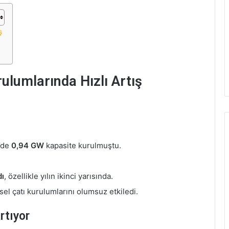
ş
rulumlarında Hızlı Artış
’de
0,94 GW
kapasite kurulmuştu.
.
dı
, özellikle yılın ikinci yarısında.
el çatı kurulumlarını olumsuz etkiledi.
rtıyor