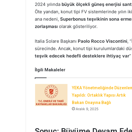
2024 yılında
büyük ölçekli güneş enerjisi sant
Öte yandan, konut tipi FV sistemlerinde yılın iki
ana nedeni,
Superbonus teşvikinin sona ermesi
zorlaşması
olarak gösteriliyor.
Italia Solare Başkanı
Paolo Rocco Viscontini
, 
sürecinde. Ancak, konut tipi kurulumlardaki d
teşvik edecek hedefli desteklere ihtiyaç var
”
İlgili Makaleler
YEKA Yönetmeliğinde Düzenle
Yapıldı: Ortaklık Yapısı Artık
Bakan Onayına Bağlı
Aralık 9, 2025
Sonuç: Büyüme Devam Ede