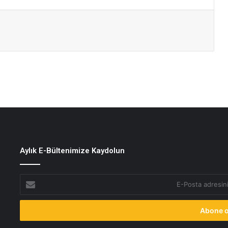
paylaş
Aylık E-Bültenimize Kaydolun
E-
Posta
adresinizi
giriniz