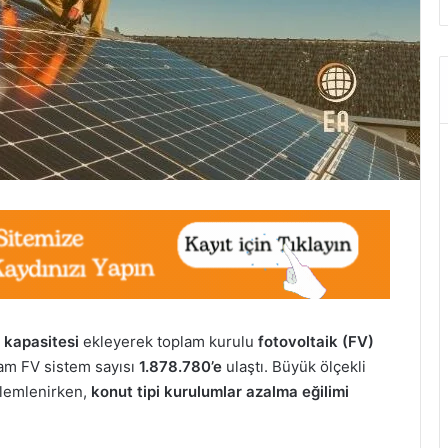
 kapasitesi
ekleyerek toplam kurulu
fotovoltaik (FV)
lam FV sistem sayısı
1.878.780’e
ulaştı. Büyük ölçekli
özlemlenirken,
konut tipi kurulumlar azalma eğilimi