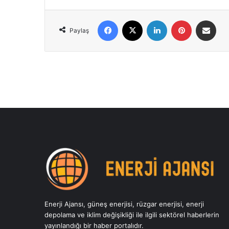
Facebook
X
LinkedIn
Pinterest
E-Posta ile 
Paylaş
Sonrakini Oku
Enerji Ajansı, güneş enerjisi, rüzgar enerjisi, enerji
depolama ve iklim değişikliği ile ilgili sektörel haberlerin
yayınlandığı bir haber portalıdır.