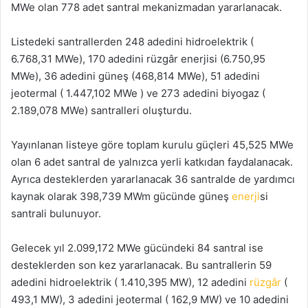
MWe olan 778 adet santral mekanizmadan yararlanacak.
Listedeki santrallerden 248 adedini hidroelektrik (
6.768,31 MWe), 170 adedini rüzgâr enerjisi (6.750,95
MWe), 36 adedini güneş (468,814 MWe), 51 adedini
jeotermal ( 1.447,102 MWe ) ve 273 adedini biyogaz (
2.189,078 MWe) santralleri oluşturdu.
Yayınlanan listeye göre toplam kurulu güçleri 45,525 MWe
olan 6 adet santral de yalnızca yerli katkıdan faydalanacak.
Ayrıca desteklerden yararlanacak 36 santralde de yardımcı
kaynak olarak 398,739 MWm gücünde güneş
enerji
si
santrali bulunuyor.
Gelecek yıl 2.099,172 MWe gücündeki 84 santral ise
desteklerden son kez yararlanacak. Bu santrallerin 59
adedini hidroelektrik ( 1.410,395 MW), 12 adedini
rüzgâr
(
493,1 MW), 3 adedini jeotermal ( 162,9 MW) ve 10 adedini