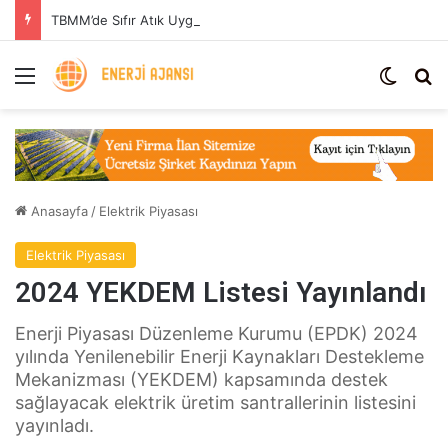
TBMM’de Sıfır Atık Uygulaması: Enerji Tasarrufu ve Sera Gazı Azaltımı
Menü
Dış gö
Ar
Anasayfa
/
Elektrik Piyasası
Elektrik Piyasası
2024 YEKDEM Listesi Yayınlandı
Enerji Piyasası Düzenleme Kurumu (EPDK) 2024
yılında Yenilenebilir Enerji Kaynakları Destekleme
Mekanizması (YEKDEM) kapsamında destek
sağlayacak elektrik üretim santrallerinin listesini
yayınladı.