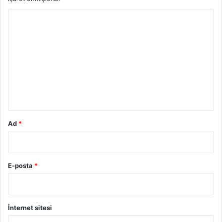
Y
o
r
u
m
*
Ad
*
E-posta
*
İnternet sitesi