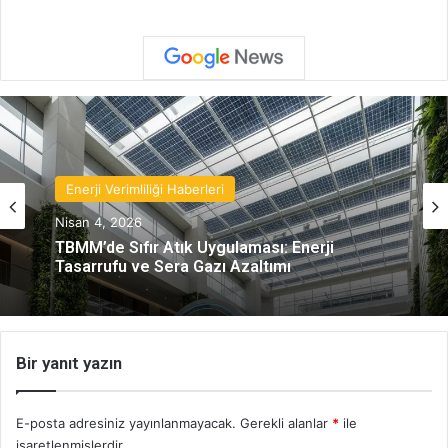
Enerji Verimliliği Haberleri
Nisan 4, 2026
TBMM’de Sıfır Atık Uygulaması: Enerji
Tasarrufu ve Sera Gazı Azaltımı
Bir yanıt yazın
E-posta adresiniz yayınlanmayacak.
Gerekli alanlar
*
ile
işaretlenmişlerdir