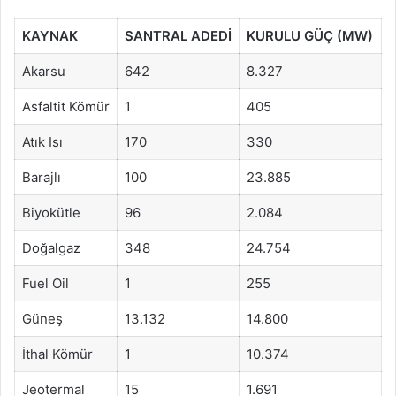
KAYNAK
SANTRAL ADEDİ
KURULU GÜÇ (MW)
Akarsu
642
8.327
Asfaltit Kömür
1
405
Atık Isı
170
330
Barajlı
100
23.885
Biyokütle
96
2.084
Doğalgaz
348
24.754
Fuel Oil
1
255
Güneş
13.132
14.800
İthal Kömür
1
10.374
Jeotermal
15
1.691