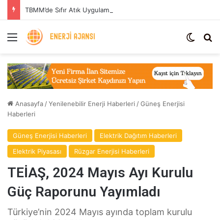
TBMM’de Sıfır Atık Uygulaması: Enerji Tasarrufu ve Sera Gazı Azaltımı
Menü
Dış gö
Ar
Anasayfa
/
Yenilenebilir Enerji Haberleri
/
Güneş Enerjisi
Haberleri
Güneş Enerjisi Haberleri
Elektrik Dağıtım Haberleri
Elektrik Piyasası
Rüzgar Enerjisi Haberleri
TEİAŞ, 2024 Mayıs Ayı Kurulu
Güç Raporunu Yayımladı
Türkiye’nin 2024 Mayıs ayında toplam kurulu