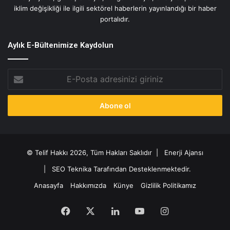
iklim değişikliği ile ilgili sektörel haberlerin yayınlandığı bir haber
portalıdır.
Aylık E-Bültenimize Kaydolun
E-
Posta
adresinizi
giriniz
© Telif Hakkı 2026, Tüm Hakları Saklıdır |
Enerji Ajansı
|
SEO Teknika Tarafından Desteklenmektedir.
Anasayfa
Hakkımızda
Künye
Gizlilik Politikamız
Facebook
X
LinkedIn
YouTube
Instagram