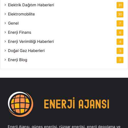
Elektrik Dağıtım Haberleri
31
Elektromobilite
30
Genel
7
Enerji Finans
6
Enerji Verimliliği Haberleri
4
Doğal Gaz Haberleri
3
Enerji Blog
2
Enerji Ajansı, güneş enerjisi, rüzgar enerjisi, enerji depolama ve