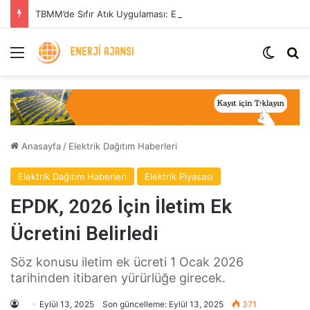
TBMM’de Sıfır Atık Uygulaması: Enerji Tasarrufu ve Sera Gazı Azaltımı
Menü
Dış gö
Ar
Anasayfa
/
Elektrik Dağıtım Haberleri
Elektrik Dağıtım Haberleri
Elektrik Piyasası
EPDK, 2026 İçin İletim Ek
Ücretini Belirledi
Söz konusu iletim ek ücreti 1 Ocak 2026
tarihinden itibaren yürürlüğe girecek.
Eylül 13, 2025
Son güncelleme: Eylül 13, 2025
371