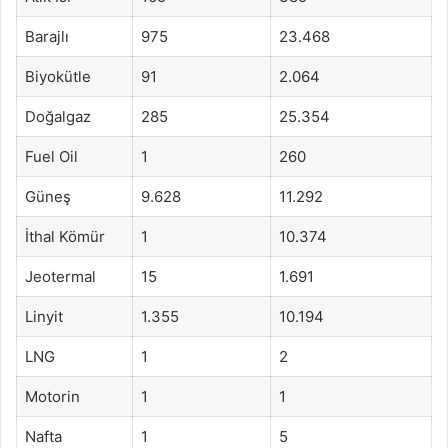
Barajlı
975
23.468
Biyokütle
91
2.064
Doğalgaz
285
25.354
Fuel Oil
1
260
Güneş
9.628
11.292
İthal Kömür
1
10.374
Jeotermal
15
1.691
Linyit
1.355
10.194
LNG
1
2
Motorin
1
1
Nafta
1
5