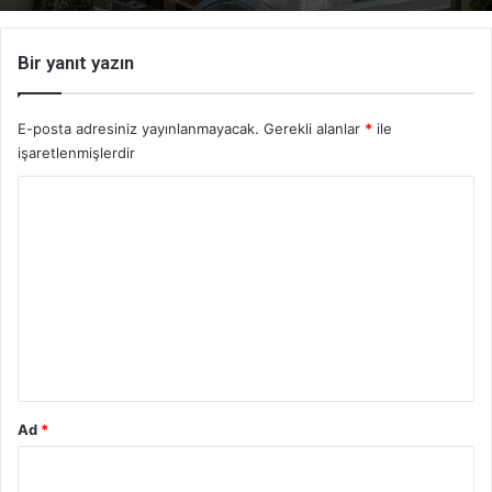
Bir yanıt yazın
E-posta adresiniz yayınlanmayacak.
Gerekli alanlar
*
ile
işaretlenmişlerdir
Y
o
r
u
m
*
Ad
*