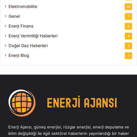
Elektromobilite
30
Genel
7
Enerji Finans
6
Enerji Verimliliği Haberleri
4
Doğal Gaz Haberleri
3
Enerji Blog
2
Enerji Ajansı, güneş enerjisi, rüzgar enerjisi, enerji depolama ve
iklim değişikliği ile ilgili sektörel haberlerin yayınlandığı bir haber