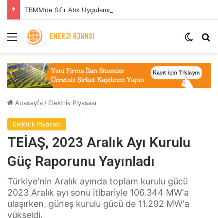
TBMM’de Sıfır Atık Uygulaması: Enerji Tasarrufu ve Sera Gazı Azaltımı
Menü
Dış gö
Ar
Anasayfa
/
Elektrik Piyasası
Elektrik Piyasası
TEİAŞ, 2023 Aralık Ayı Kurulu
Güç Raporunu Yayınladı
Türkiye'nin Aralık ayında toplam kurulu gücü
2023 Aralık ayı sonu itibariyle 106.344 MW'a
ulaşırken, güneş kurulu gücü de 11.292 MW'a
yükseldi.