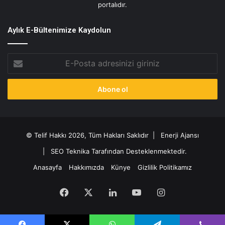
portalıdır.
Aylık E-Bültenimize Kaydolun
E-
Posta
adresinizi
giriniz
© Telif Hakkı 2026, Tüm Hakları Saklıdır |
Enerji Ajansı
|
SEO Teknika Tarafından Desteklenmektedir.
Anasayfa
Hakkımızda
Künye
Gizlilik Politikamız
Facebook
X
LinkedIn
YouTube
Instagram