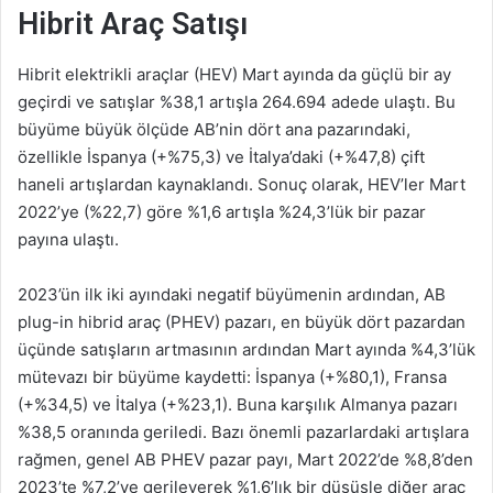
Hibrit Araç Satışı
Hibrit elektrikli araçlar (HEV) Mart ayında da güçlü bir ay
geçirdi ve satışlar %38,1 artışla 264.694 adede ulaştı. Bu
büyüme büyük ölçüde AB’nin dört ana pazarındaki,
özellikle İspanya (+%75,3) ve İtalya’daki (+%47,8) çift
haneli artışlardan kaynaklandı. Sonuç olarak, HEV’ler Mart
2022’ye (%22,7) göre %1,6 artışla %24,3’lük bir pazar
payına ulaştı.
2023’ün ilk iki ayındaki negatif büyümenin ardından, AB
plug-in hibrid araç (PHEV) pazarı, en büyük dört pazardan
üçünde satışların artmasının ardından Mart ayında %4,3’lük
mütevazı bir büyüme kaydetti: İspanya (+%80,1), Fransa
(+%34,5) ve İtalya (+%23,1). Buna karşılık Almanya pazarı
%38,5 oranında geriledi. Bazı önemli pazarlardaki artışlara
rağmen, genel AB PHEV pazar payı, Mart 2022’de %8,8’den
2023’te %7,2’ye gerileyerek %1,6’lık bir düşüşle diğer araç