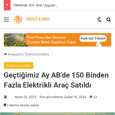
TBMM’de Sıfır Atık Uygulaması: Enerji Tasarrufu ve Sera Gazı Azaltımı
Menü
Dış gö
Ar
Anasayfa
/
Elektromobilite
Elektromobilite
Geçtiğimiz Ay AB’de 150 Binden
Fazla Elektrikli Araç Satıldı
Nisan 25, 2023
Son güncelleme: Şubat 14, 2024
23
1 dakika okuma süresi