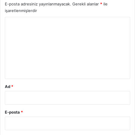
E-posta adresiniz yayınlanmayacak.
Gerekli alanlar
*
ile
işaretlenmişlerdir
Y
o
r
u
m
*
Ad
*
E-posta
*