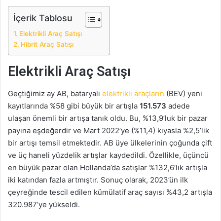
İçerik Tablosu
Elektrikli Araç Satışı
Hibrit Araç Satışı
Elektrikli Araç Satışı
Geçtiğimiz ay AB, bataryalı
elektrikli araçların
(BEV) yeni
kayıtlarında %58 gibi büyük bir artışla
151.573
adede
ulaşan önemli bir artışa tanık oldu. Bu, %13,9’luk bir pazar
payına eşdeğerdir ve Mart 2022’ye (%11,4) kıyasla %2,5’lik
bir artışı temsil etmektedir. AB üye ülkelerinin çoğunda çift
ve üç haneli yüzdelik artışlar kaydedildi. Özellikle, üçüncü
en büyük pazar olan Hollanda’da satışlar %132,6’lık artışla
iki katından fazla artmıştır. Sonuç olarak, 2023’ün ilk
çeyreğinde tescil edilen kümülatif araç sayısı %43,2 artışla
320.987’ye yükseldi.