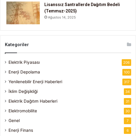
Lisanssız Santrallerde Dağıtım Bedeli
(Temmuz-2025)
Ağustos 14, 2025
Kategoriler
Elektrik Piyasası
206
Enerji Depolama
100
Yenilenebilir Enerji Haberleri
317
İklim Değişikliği
34
Elektrik Dağıtım Haberleri
31
Elektromobilite
30
Genel
7
Enerji Finans
6