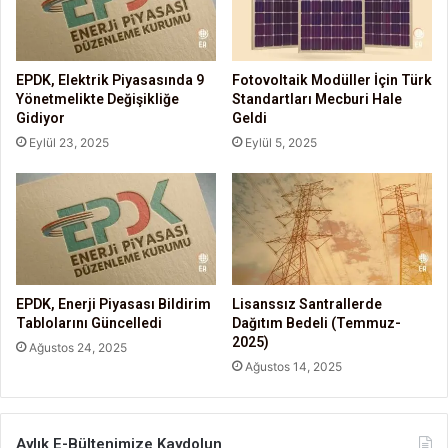
EPDK, Elektrik Piyasasında 9
Fotovoltaik Modüller İçin Türk
Yönetmelikte Değişikliğe
Standartları Mecburi Hale
Gidiyor
Geldi
Eylül 23, 2025
Eylül 5, 2025
EPDK, Enerji Piyasası Bildirim
Lisanssız Santrallerde
Tablolarını Güncelledi
Dağıtım Bedeli (Temmuz-
2025)
Ağustos 24, 2025
Ağustos 14, 2025
Aylık E-Bültenimize Kaydolun