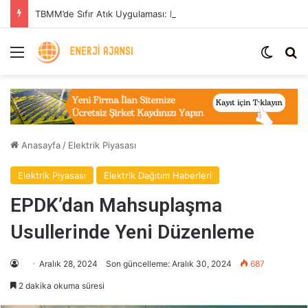
TBMM’de Sıfır Atık Uygulaması: Enerji Tasarrufu ve Sera Gazı Azaltımı
Menü
Dış gö
Ar
Anasayfa
/
Elektrik Piyasası
Elektrik Piyasası
Elektrik Dağıtım Haberleri
EPDK’dan Mahsuplaşma
Usullerinde Yeni Düzenleme
Aralık 28, 2024
Son güncelleme: Aralık 30, 2024
687
2 dakika okuma süresi