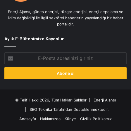
Enerji Ajansı, güneş enerjisi, rüzgar enerjisi, enerji depolama ve
iklim değişikliği ile ilgili sektörel haberlerin yayınlandığı bir haber
portalıdır.
Aylık E-Bültenimize Kaydolun
E-
Posta
adresinizi
giriniz
© Telif Hakkı 2026, Tüm Hakları Saklıdır |
Enerji Ajansı
|
SEO Teknika Tarafından Desteklenmektedir.
Anasayfa
Hakkımızda
Künye
Gizlilik Politikamız