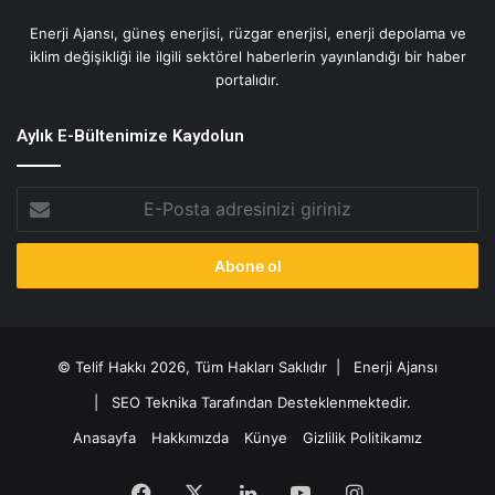
Enerji Ajansı, güneş enerjisi, rüzgar enerjisi, enerji depolama ve
iklim değişikliği ile ilgili sektörel haberlerin yayınlandığı bir haber
portalıdır.
Aylık E-Bültenimize Kaydolun
E-
Posta
adresinizi
giriniz
© Telif Hakkı 2026, Tüm Hakları Saklıdır |
Enerji Ajansı
|
SEO Teknika Tarafından Desteklenmektedir.
Anasayfa
Hakkımızda
Künye
Gizlilik Politikamız
Facebook
X
LinkedIn
YouTube
Instagram