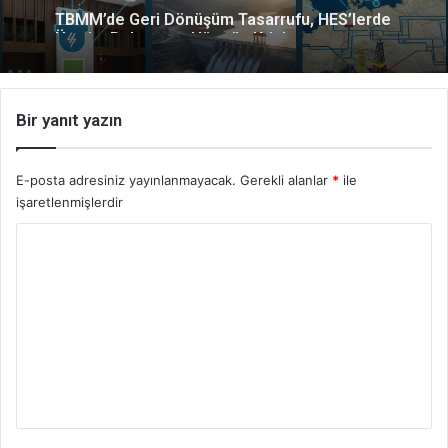
TBMM’de Geri Dönüşüm Tasarrufu, HES’lerde
Üretim Rekoru ve Hürmüz Krizi
Bir yanıt yazın
E-posta adresiniz yayınlanmayacak.
Gerekli alanlar
*
ile
işaretlenmişlerdir
Y
o
r
u
m
*