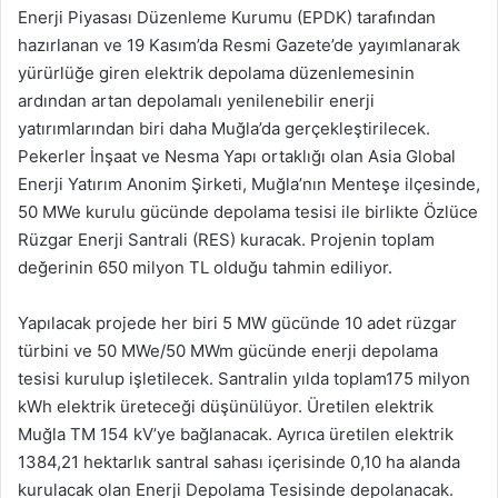
Enerji Piyasası Düzenleme Kurumu (EPDK) tarafından
hazırlanan ve 19 Kasım’da Resmi Gazete’de yayımlanarak
yürürlüğe giren elektrik depolama düzenlemesinin
ardından artan depolamalı yenilenebilir enerji
yatırımlarından biri daha Muğla’da gerçekleştirilecek.
Pekerler İnşaat ve Nesma Yapı ortaklığı olan Asia Global
Enerji Yatırım Anonim Şirketi, Muğla’nın Menteşe ilçesinde,
50 MWe kurulu gücünde depolama tesisi ile birlikte Özlüce
Rüzgar Enerji Santrali (RES) kuracak. Projenin toplam
değerinin 650 milyon TL olduğu tahmin ediliyor.
Yapılacak projede her biri 5 MW gücünde 10 adet rüzgar
türbini ve 50 MWe/50 MWm gücünde enerji depolama
tesisi kurulup işletilecek. Santralin yılda toplam175 milyon
kWh elektrik üreteceği düşünülüyor. Üretilen elektrik
Muğla TM 154 kV’ye bağlanacak. Ayrıca üretilen elektrik
1384,21 hektarlık santral sahası içerisinde 0,10 ha alanda
kurulacak olan Enerji Depolama Tesisinde depolanacak.