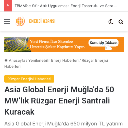
TBMM’de Sıfır Atık Uygulaması: Enerji Tasarrufu ve Sera Gazı Azaltımı
Menü
Dış gö
Ar
Anasayfa
/
Yenilenebilir Enerji Haberleri
/
Rüzgar Enerjisi
Haberleri
Rüzgar Enerjisi Haberleri
Asia Global Enerji Muğla’da 50
MW’lık Rüzgar Enerji Santrali
Kuracak
Asia Global Enerji Muğla'da 650 milyon TL yatırım