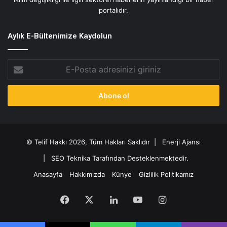
portalıdır.
Aylık E-Bültenimize Kaydolun
E-
Posta
adresinizi
giriniz
© Telif Hakkı 2026, Tüm Hakları Saklıdır |
Enerji Ajansı
|
SEO Teknika Tarafından Desteklenmektedir.
Anasayfa
Hakkımızda
Künye
Gizlilik Politikamız
Facebook
X
LinkedIn
YouTube
Instagram