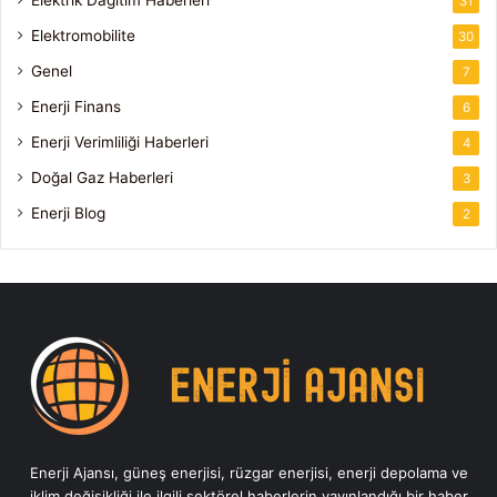
Elektrik Dağıtım Haberleri
31
Elektromobilite
30
Genel
7
Enerji Finans
6
Enerji Verimliliği Haberleri
4
Doğal Gaz Haberleri
3
Enerji Blog
2
Enerji Ajansı, güneş enerjisi, rüzgar enerjisi, enerji depolama ve
iklim değişikliği ile ilgili sektörel haberlerin yayınlandığı bir haber