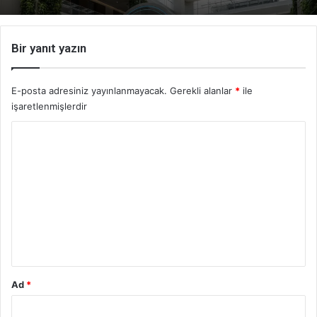
Bir yanıt yazın
E-posta adresiniz yayınlanmayacak.
Gerekli alanlar
*
ile
işaretlenmişlerdir
Y
o
r
u
m
*
Ad
*