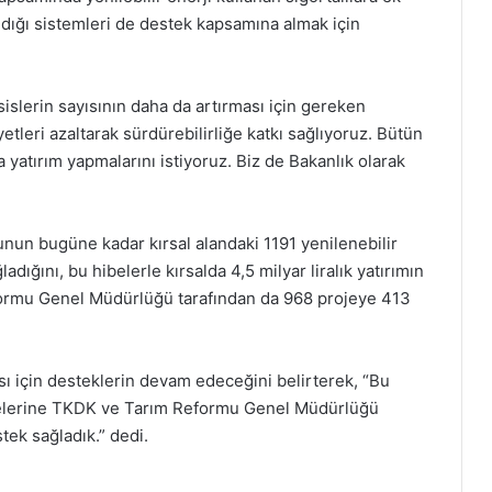
ıldığı sistemleri de destek kapsamına almak için
sislerin sayısının daha da artırması için gereken
yetleri azaltarak sürdürebilirliğe katkı sağlıyoruz. Bütün
a yatırım yapmalarını istiyoruz. Biz de Bakanlık olarak
un bugüne kadar kırsal alandaki 1191 yenilenebilir
adığını, bu hibelerle kırsalda 4,5 milyar liralık yatırımın
eformu Genel Müdürlüğü tarafından da 968 projeye 413
ası için desteklerin devam edeceğini belirterek, “Bu
ojelerine TKDK ve Tarım Reformu Genel Müdürlüğü
stek sağladık.” dedi.
Türkiye’nin Yenilenebilir Enerji Kurulu
Gücü 2020’den Bu Yana Yüzde 55 Arttı