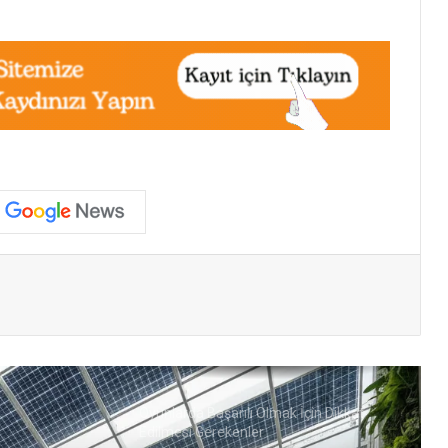
Türkiye’de Yeşil Dönüşüm: HES Rekoru,
Geri Dönüşüm Tasarrufu ve Hürmüz
Krizi
İnsan ve Yapay Zekâ İş Birliği Nereye
Gidiyor
YEKA Yönetmeliğinde Düzenleme
Yapıldı: Ortaklık Yapısı Artık Bakan
Onayına Bağlı
paylaş
YEKA RES-2025 Yarışmaları 9 Aralık’ta
Ankara’da Gerçekleştirilecek
Oyunlarda Başarılı Olmak İçin Dikkat
Edilmesi Gerekenler