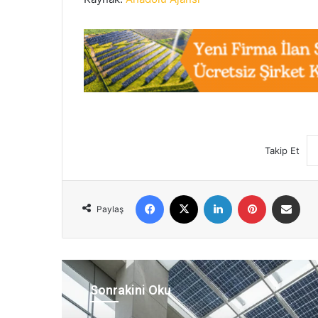
Takip Et
Facebook
X
LinkedIn
Pinterest
E-Posta ile 
Paylaş
Sonrakini Oku