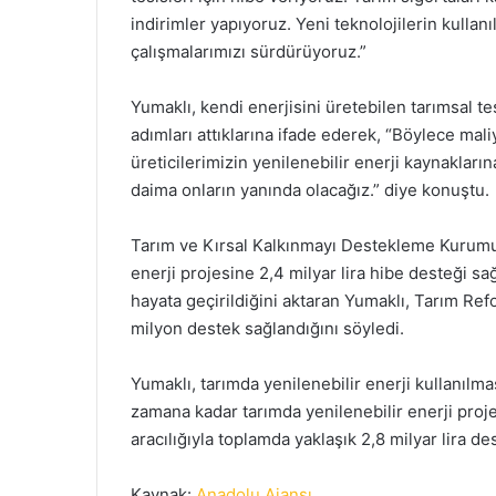
indirimler yapıyoruz. Yeni teknolojilerin kullan
çalışmalarımızı sürdürüyoruz.”
Yumaklı, kendi enerjisini üretebilen tarımsal te
adımları attıklarına ifade ederek, “Böylece mali
üreticilerimizin yenilenebilir enerji kaynakların
daima onların yanında olacağız.” diye konuştu.
Tarım ve Kırsal Kalkınmayı Destekleme Kurumun
enerji projesine 2,4 milyar lira hibe desteği sağl
hayata geçirildiğini aktaran Yumaklı, Tarım R
milyon destek sağlandığını söyledi.
Yumaklı, tarımda yenilenebilir enerji kullanılm
zamana kadar tarımda yenilenebilir enerji pr
aracılığıyla toplamda yaklaşık 2,8 milyar lira de
Kaynak:
Anadolu Aja
nsı