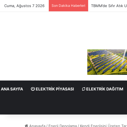
Cuma, Ağustos 7 2026
Son Dakika Haberleri
TBMM’de Sıfır Atık U
ANA SAYFA
ELEKTRIK PIYASASI
ELEKTRIK DAĞITIM
Anasayfa
/
Enerji Depolama
/
Kendi Enerjisini Üreten Tarı