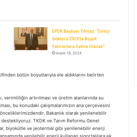
EPDK Başkanı Yılmaz: “Enerji
Sektörü 2025’te Büyük
Yatırımlara Sahne Olacak”
Aralık 18, 2024
finden bütün boyutlarıyla ele aldıklarını belirten
 verimliliğin artırılması ve üretim alanlarında su
lması, bu konudaki çalışmalarımızın ana çerçevesini
 önceliklerimizdendir. Bakanlık olarak yenilenebilir
 ve destekliyoruz. TKDK ve Tarım Reformu Genel
biyokütle ve jeotermal gibi yenilenebilir enerji
kapsamında yenilebilir enerji kullanan sigortalılara ek