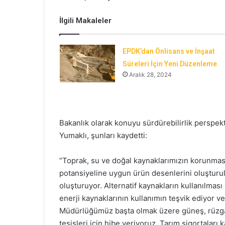
İlgili Makaleler
EPDK’dan Önlisans ve İnşaat
Süreleri İçin Yeni Düzenleme
Aralık 28, 2024
Bakanlık olarak konuyu sürdürebilirlik perspekti
Yumaklı, şunları kaydetti:
“Toprak, su ve doğal kaynaklarımızın korunması,
potansiyeline uygun ürün desenlerini oluşturu
oluşturuyor. Alternatif kaynakların kullanılması
enerji kaynaklarının kullanımın teşvik ediyor
Müdürlüğümüz başta olmak üzere güneş, rüzgar, 
tesisleri için hibe veriyoruz. Tarım sigortaları 