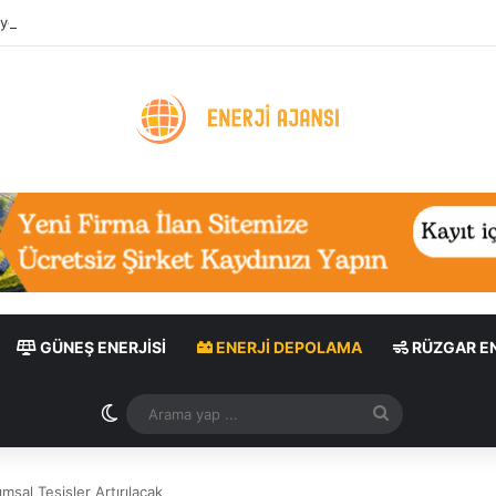
ygulaması: Enerji Tasarrufu ve Sera Gazı Azaltımı
GÜNEŞ ENERJISI
ENERJI DEPOLAMA
RÜZGAR EN
Dış görünümü değiştir
Arama
yap
...
msal Tesisler Artırılacak