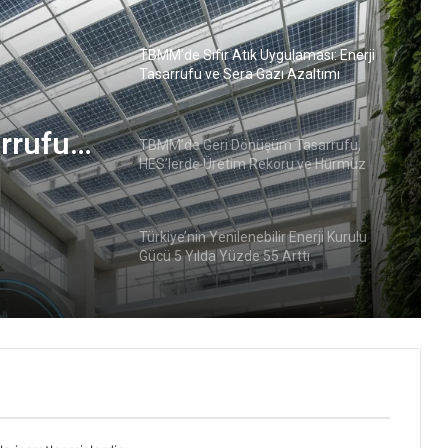
TBMM’de Sıfır Atık Uygulaması: Enerji
Tasarrufu ve Sera Gazı Azaltımı
arrufu
TBMM’de Geri Dönüşüm Tasarrufu,
HES’lerde Üretim Rekoru ve Hürmüz
Krizi
Türkiye’nin Yenilenebilir Enerji Kurulu
Gücü 5 Yılda Yüzde 55 Arttı
TBMM’de Geri Dönüşümle Tasarruf,
HES’lerde Üretim Rekoru
Türkiye’nin Yenilenebilir Enerji Kurulu
Gücü 2020’den Bu Yana Yüzde 55 Arttı