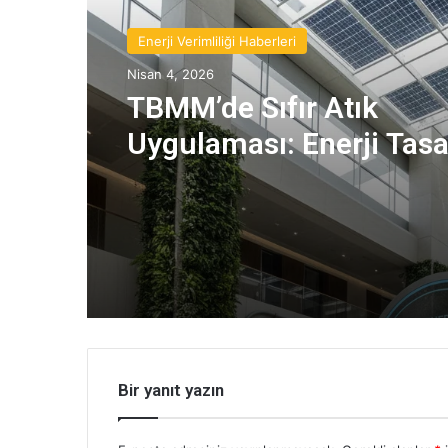
Enerji Verimliliği Haberleri
Nisan 4, 2026
TBMM’de Sıfır Atık
Uygulaması: Enerji Tas
ve Sera Gazı Azaltımı
Bir yanıt yazın