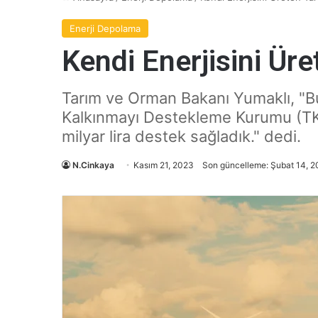
Enerji Depolama
Kendi Enerjisini Üre
Tarım ve Orman Bakanı Yumaklı, "Bu 
Kalkınmayı Destekleme Kurumu (TKD
milyar lira destek sağladık." dedi.
N.Cinkaya
Kasım 21, 2023
Son güncelleme: Şubat 14, 