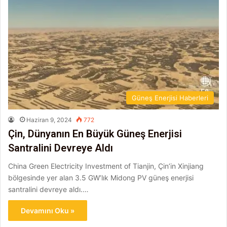
Güneş Enerjisi Haberleri
Haziran 9, 2024
772
Çin, Dünyanın En Büyük Güneş Enerjisi
Santralini Devreye Aldı
China Green Electricity Investment of Tianjin, Çin’in Xinjiang
bölgesinde yer alan 3.5 GW’lık Midong PV güneş enerjisi
santralini devreye aldı.…
Devamını Oku »