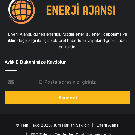
Enerji Ajansı, güneş enerjisi, rüzgar enerjisi, enerji depolama ve
iklim değişikliği ile ilgili sektörel haberlerin yayınlandığı bir haber
portalıdır.
Aylık E-Bültenimize Kaydolun
E-
Posta
adresinizi
giriniz
© Telif Hakkı 2026, Tüm Hakları Saklıdır |
Enerji Ajansı
|
SEO Teknika Tarafından Desteklenmektedir.