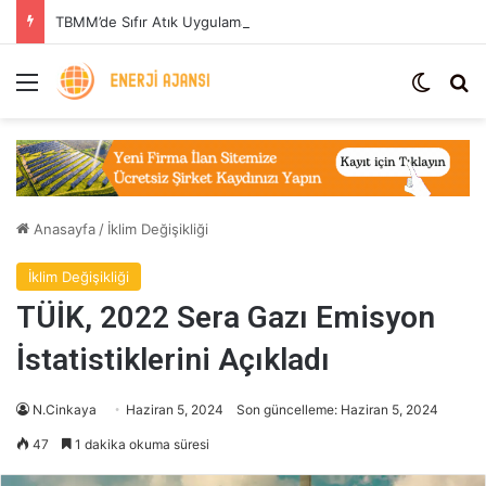
TBMM’de Sıfır Atık Uygulaması: Enerji Tasarrufu ve Sera Gazı Azaltımı
Menü
Dış gö
Ar
Anasayfa
/
İklim Değişikliği
İklim Değişikliği
TÜİK, 2022 Sera Gazı Emisyon
İstatistiklerini Açıkladı
N.Cinkaya
Haziran 5, 2024
Son güncelleme: Haziran 5, 2024
47
1 dakika okuma süresi