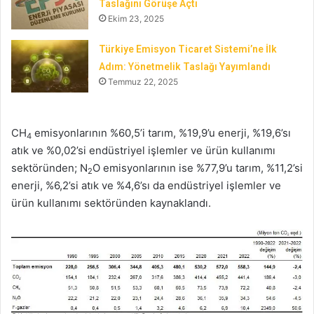
Taslağını Görüşe Açtı
Ekim 23, 2025
Türkiye Emisyon Ticaret Sistemi’ne İlk
Adım: Yönetmelik Taslağı Yayımlandı
Temmuz 22, 2025
CH
emisyonlarının %60,5’i tarım, %19,9’u enerji, %19,6’sı
4
atık ve %0,02’si endüstriyel işlemler ve ürün kullanımı
sektöründen; N
O emisyonlarının ise %77,9’u tarım, %11,2’si
2
enerji, %6,2’si atık ve %4,6’sı da endüstriyel işlemler ve
ürün kullanımı sektöründen kaynaklandı.