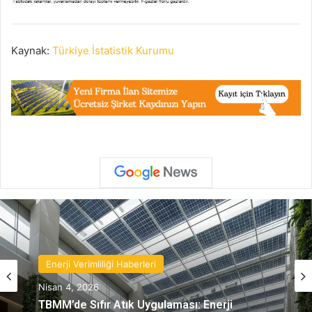
Kaynak:
Türkiye İstatistik Kurumu
Enerji Verimliliği Haberleri
Nisan 4, 2026
TBMM’de Sıfır Atık Uygulaması: Enerji