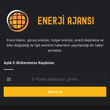
Enerji Ajansı, güneş enerjisi, rüzgar enerjisi, enerji depolama ve
iklim değişikliği ile ilgili sektörel haberlerin yayınlandığı bir haber
portalıdır.
Aylık E-Bültenimize Kaydolun
E-
Posta
adresinizi
giriniz