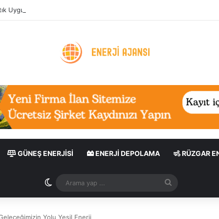
ık Uygulaması: Enerji Tasarrufu ve Sera Gazı Azaltımı
GÜNEŞ ENERJISI
ENERJI DEPOLAMA
RÜZGAR EN
Dış görünümü değiştir
Arama
yap
...
 Geleceğimizin Yolu Yeşil Enerji