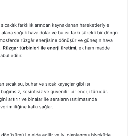
sıcaklık farklılıklarından kaynaklanan hareketleriyle
alana soğuk hava dolar ve bu ısı farkı sürekli bir döngü
atmosferde rüzgâr enerjisine dönüşür ve güneşin hava
r.
Rüzgar türbinleri ile enerji üretimi
, ek ham madde
bul edilir.
n sıcak su, buhar ve sıcak kayaçlar gibi ısı
ağımsız, kesintisiz ve güvenilir bir enerji türüdür.
ini artırır ve binalar ile seraların ısıtılmasında
verimliliğine katkı sağlar.
 dönüşümü ile elde edilir ve iyi planlanmış biyokütle