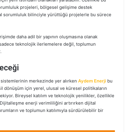
orumluluk projeleri, bölgesel gelişime destek
l sorumluluk bilinciyle yürüttüğü projelerle bu sürece
erişimde daha adil bir yapının oluşmasına olanak
, sadece teknolojik ilerlemelere değil, toplumun
.
leceği
i sistemlerinin merkezinde yer alırken
Aydem Enerji
bu
 dönüşüm için yerel, ulusal ve küresel politikaların
yor. Bireysel katılım ve teknolojik yenilikler, özellikle
jitalleşme enerji verimliliğini artırırken dijital
İnsan ve Yapay Zekâ İş Birliği Nereye
rumların ve toplumun katılımıyla sürdürülebilir bir
Gidiyor