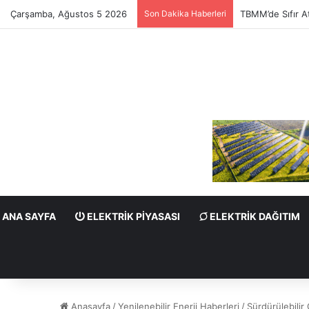
Çarşamba, Ağustos 5 2026
Son Dakika Haberleri
TBMM’de Sıfır At
ANA SAYFA
ELEKTRIK PIYASASI
ELEKTRIK DAĞITIM
Anasayfa
/
Yenilenebilir Enerji Haberleri
/
Sürdürülebilir