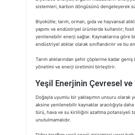
sistemleri, karbon döngüsünü dengeleyerek sür
Biyokütle; tarım, orman, gıda ve hayvansal atık
yapımı ve endüstriyel ürünlerde kullanılır; fosil y
yenilenebilir enerji sağlar. Kaynaklarına göre bit
endüstriyel atıklar olarak sınıflandırılır ve bu 
Tarım atıklarından şehir çöplerine kadar geni
yönetimi ve enerji üretimini birleştirir.
Yeşil Enerjinin Çevresel v
Doğayla uyumlu bir yaklaşımın unsuru olarak yeşil
aksine yenilenebilir kaynaklar aracılığıyla dah
türü, hava ve su kirliliğini azaltma potansiyeli t
unutulmamalıdır.
Diğer taraftan yeşil enerji girişimleri yerel halk