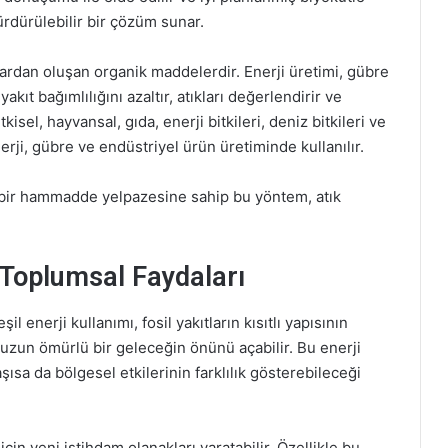
dürülebilir bir çözüm sunar.
lardan oluşan organik maddelerdir. Enerji üretimi, gübre
akıt bağımlılığını azaltır, atıkları değerlendirir ve
kisel, hayvansal, gıda, enerji bitkileri, deniz bitkileri ve
enerji, gübre ve endüstriyel ürün üretiminde kullanılır.
ş bir hammadde yelpazesine sahip bu yöntem, atık
e Toplumsal Faydaları
 enerji kullanımı, fosil yakıtların kısıtlı yapısının
a uzun ömürlü bir geleceğin önünü açabilir. Bu enerji
aşısa da bölgesel etkilerinin farklılık gösterebileceği
 için yeni istihdam olanakları yaratabilir. Özellikle bu