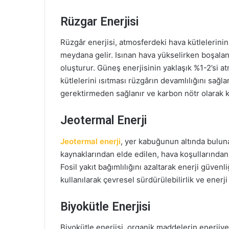
Rüzgar Enerjisi
Rüzgâr enerjisi, atmosferdeki hava kütlelerinin 
meydana gelir. Isınan hava yükselirken boşalan 
oluşturur. Güneş enerjisinin yaklaşık %1-2’si 
kütlelerini ısıtması rüzgârın devamlılığını sağla
gerektirmeden sağlanır ve karbon nötr olarak ka
Jeotermal Enerji
Jeotermal enerji
, yer kabuğunun altında buluna
kaynaklarından elde edilen, hava koşullarından b
Fosil yakıt bağımlılığını azaltarak enerji güvenliğ
kullanılarak çevresel sürdürülebilirlik ve enerji 
Biyokütle Enerjisi
Biyokütle enerjisi, organik maddelerin enerjiye