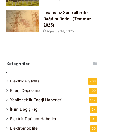
Lisanssız Santrallerde
Dağıtım Bedeli (Temmuz-
2025)
Ağustos 14, 2025
Kategoriler
Elektrik Piyasası
206
Enerji Depolama
100
Yenilenebilir Enerji Haberleri
317
İklim Değişikliği
34
Elektrik Dağıtım Haberleri
31
Elektromobilite
30