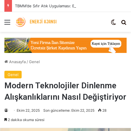
TBMM’de Sıfır Atık Uygulaması: Enerji Tasarrufu ve Sera Gazı Azaltımı
Menü
Dış gö
Ar
Anasayfa
/
Genel
Genel
Modern Teknolojiler Dinlenme
Alışkanlıklarını Nasıl Değiştiriyor
Ekim 22, 2025
Son güncelleme: Ekim 22, 2025
28
2 dakika okuma süresi