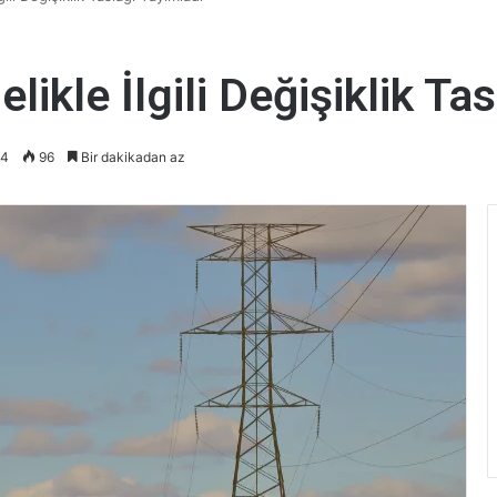
kle İlgili Değişiklik Ta
24
96
Bir dakikadan az