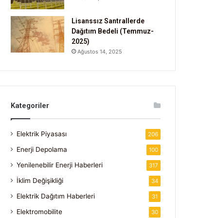
Lisanssız Santrallerde
Dağıtım Bedeli (Temmuz-
2025)
Ağustos 14, 2025
Kategoriler
Elektrik Piyasası
206
Enerji Depolama
100
Yenilenebilir Enerji Haberleri
317
İklim Değişikliği
34
Elektrik Dağıtım Haberleri
31
Elektromobilite
30