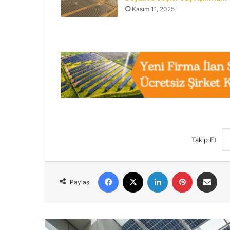
Kasım 11, 2025
Takip Et
Facebook
X
LinkedIn
Pinterest
E-Posta ile 
Paylaş