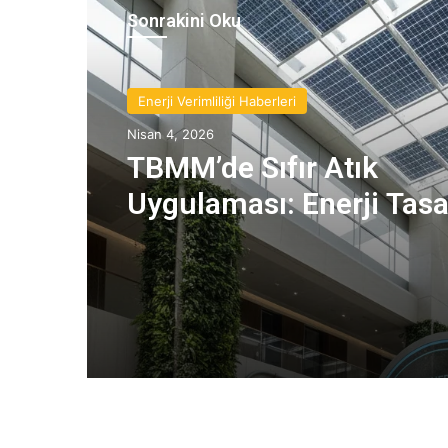
Sonrakini Oku
Enerji Verimliliği Haberleri
Nisan 4, 2026
TBMM’de Sıfır Atık
Uygulaması: Enerji Tas
ve Sera Gazı Azaltımı