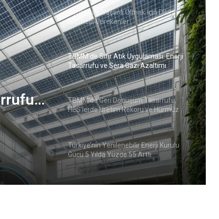
Oyunlarda Başarılı Olmak İçin Dikkat
Edilmesi Gerekenler
TBMM’de Sıfır Atık Uygulaması: Enerji
Tasarrufu ve Sera Gazı Azaltımı
arrufu
TBMM’de Geri Dönüşüm Tasarrufu,
HES’lerde Üretim Rekoru ve Hürmüz
Krizi
Türkiye’nin Yenilenebilir Enerji Kurulu
Gücü 5 Yılda Yüzde 55 Arttı
TBMM’de Geri Dönüşümle Tasarruf,
HES’lerde Üretim Rekoru