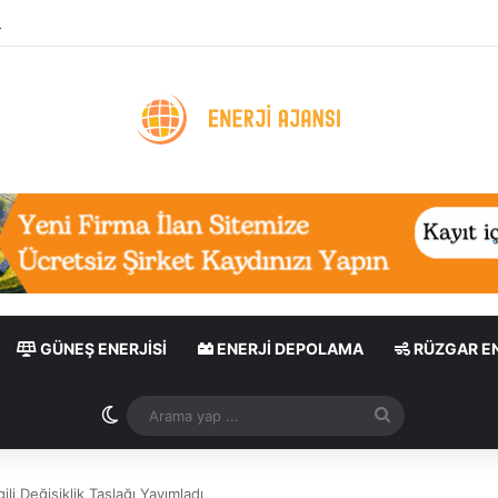
tık Uygulaması: Enerji Tasarrufu ve Sera Gazı Azaltımı
GÜNEŞ ENERJISI
ENERJI DEPOLAMA
RÜZGAR EN
Dış görünümü değiştir
Arama
yap
...
li Değişiklik Taslağı Yayımladı