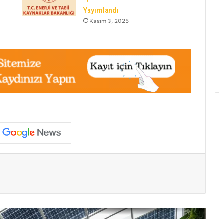
Yayımlandı
Türkiye’nin Yenilenebilir Enerji Kurulu
Gücü 2020’den Bu Yana Yüzde 55 Arttı
Kasım 3, 2025
Türkiye’de Yeşil Dönüşüm: HES Rekoru,
Geri Dönüşüm Tasarrufu ve Hürmüz
Krizi
İnsan ve Yapay Zekâ İş Birliği Nereye
Gidiyor
YEKA Yönetmeliğinde Düzenleme
Yapıldı: Ortaklık Yapısı Artık Bakan
Onayına Bağlı
paylaş
YEKA RES-2025 Yarışmaları 9 Aralık’ta
Ankara’da Gerçekleştirilecek