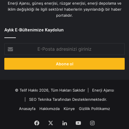
Enerji Ajansı, güneş enerjisi, rüzgar enerjisi, enerji depolama ve
iklim değişikliği ile ilgili sektörel haberlerin yayınlandığı bir haber
portalıdır.
Aylık E-Bültenimize Kaydolun
E-
Posta
adresinizi
giriniz
© Telif Hakkı 2026, Tüm Hakları Saklıdır |
Enerji Ajansı
|
SEO Teknika Tarafından Desteklenmektedir.
Anasayfa
Hakkımızda
Künye
Gizlilik Politikamız
Facebook
X
LinkedIn
YouTube
Instagram