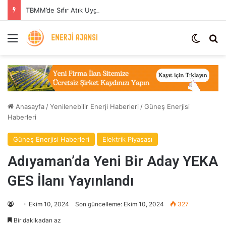
TBMM’de Sıfır Atık Uygulaması: Enerji Tasarrufu ve Sera Gazı Azaltımı
Menü
Dış gö
Ar
Anasayfa
/
Yenilenebilir Enerji Haberleri
/
Güneş Enerjisi
Haberleri
Güneş Enerjisi Haberleri
Elektrik Piyasası
Adıyaman’da Yeni Bir Aday YEKA
GES İlanı Yayınlandı
Ekim 10, 2024
Son güncelleme: Ekim 10, 2024
327
Bir dakikadan az